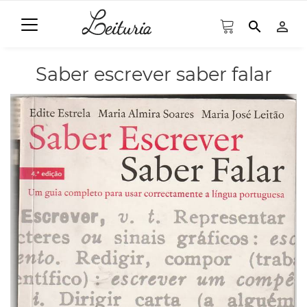
search
person_outline
Saber escrever saber falar