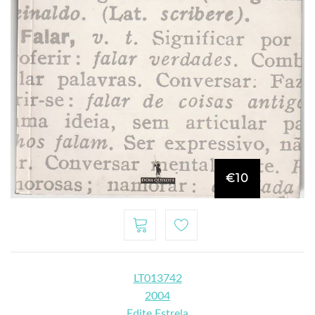
€10
LT013742
2004
Edite Estrela