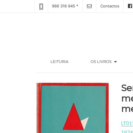
966 316 945 *
Contactos
arrow_drop_down
(CURRENT)
LEITURIA
OS LIVROS
Se
me
me
LT01
1974