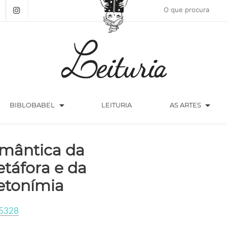
arrow_drop_down
arrow_drop_down
BIBLOBABEL
LEITURIA
AS ARTES
mântica da
táfora e da
tonímia
5328