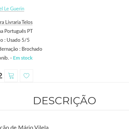
l Le Guerin
ra Livraria Telos
ma Português PT
o : Usado 5/5
dernação : Brochado
nib. -
Em stock
2
DESCRIÇÃO
ão de Mário Vilela