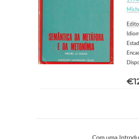
Miche
Edito
Idio
Estad
Enca
Dispo
€1
Com uma Introduç