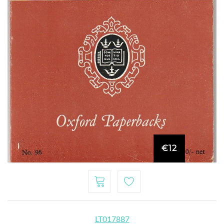
€12
LT017887