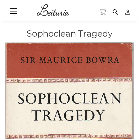
search
person_outline
Sophoclean Tragedy