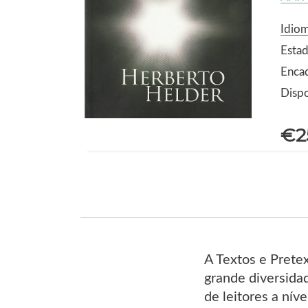
Idio
Estad
Enca
Dispo
€2
A Textos e Prete
grande diversida
de leitores a nív