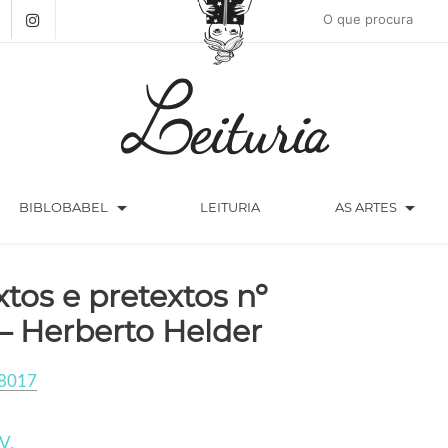
arrow_drop_down
arrow_drop_down
BIBLOBABEL
LEITURIA
AS ARTES
xtos e pretextos nº
 – Herberto Helder
8017
V.