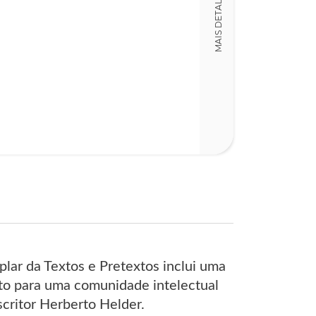
MAIS DETALHES
Detalhes físico
Dimensões
17,00 x 24,00 x
Nº Páginas
119
lar da Textos e Pretextos inclui uma
ato para uma comunidade intelectual
scritor Herberto Helder.