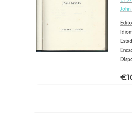
John 
Edito
Idiom
Estad
Encad
Dispo
€1