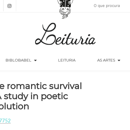
arrow_drop_down
arrow_drop_down
BIBLOBABEL
LEITURIA
AS ARTES
e romantic survival
A study in poetic
olution
7752