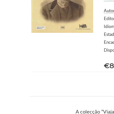
Autor
Edit
Idio
Estad
Enca
Dispo
€8
A colecção “Viaja