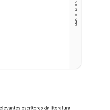
MAIS DETALHES
15,00 x 19,00 x
Nº Páginas
63
levantes escritores da literatura