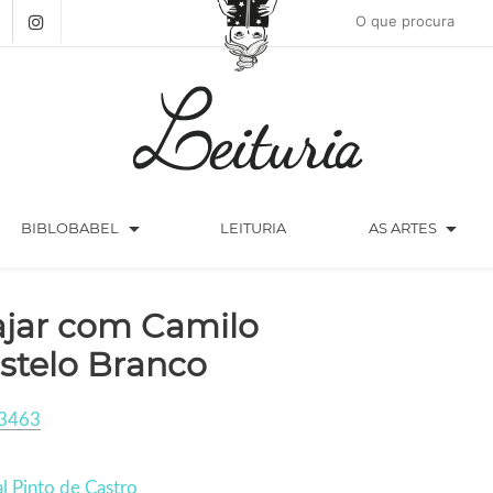
arrow_drop_down
arrow_drop_down
BIBLOBABEL
LEITURIA
AS ARTES
ajar com Camilo
stelo Branco
3463
l Pinto de Castro