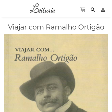
search
person_outline
Viajar com Ramalho Ortigão