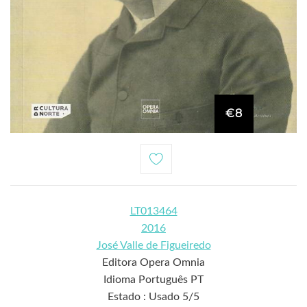
€8
LT013464
2016
José Valle de Figueiredo
Editora Opera Omnia
Idioma Português PT
Estado : Usado 5/5