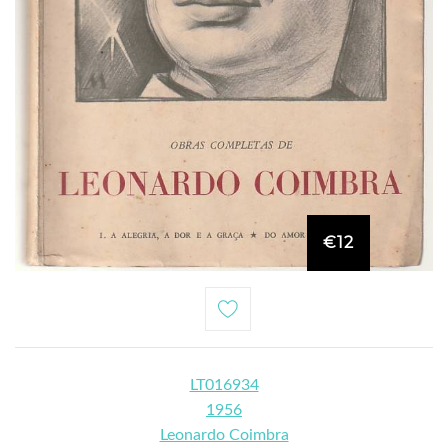
€12
LT016934
1956
Leonardo Coimbra