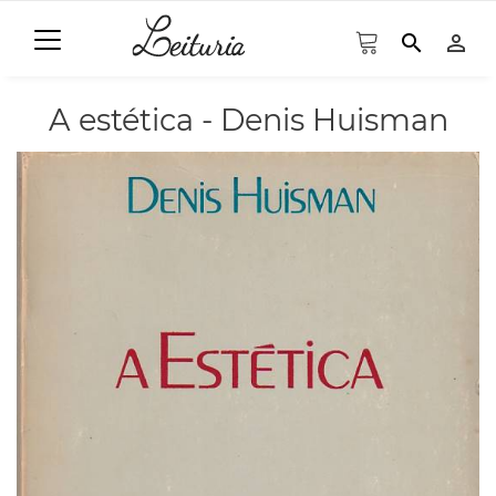
search
person_outline
A estética - Denis Huisman