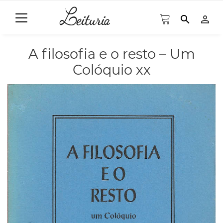
search
person_outline
A filosofia e o resto – Um
Colóquio xx