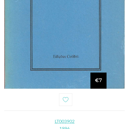
€7
LT003902
1996