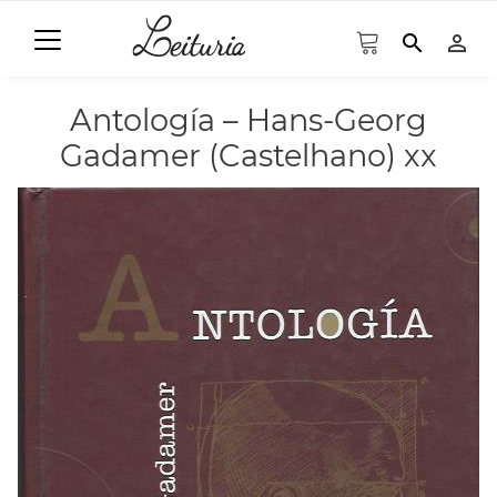
search
person_outline
Antología – Hans-Georg
Gadamer (Castelhano) xx