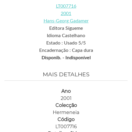
LT007716
2001
Hans-Georg Gadamer
Editora Sígueme
Idioma Castelhano
Estado : Usado 5/5
Encadernação : Capa dura
Disponib. -
Indisponível
MAIS DETALHES
Ano
2001
Colecção
Hermeneia
Código
LT007716