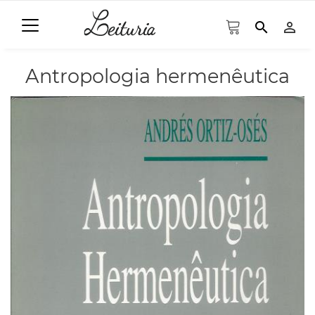
search
person_outline
Antropologia hermenêutica