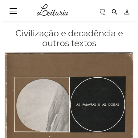
search
person_outline
Civilização e decadência e
outros textos