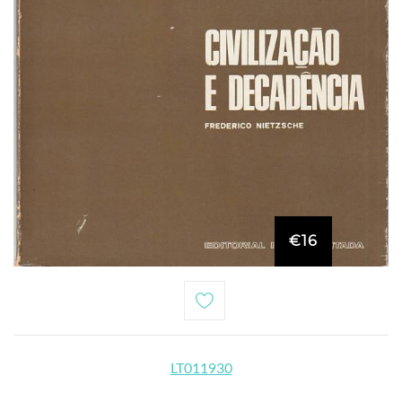
€16
LT011930