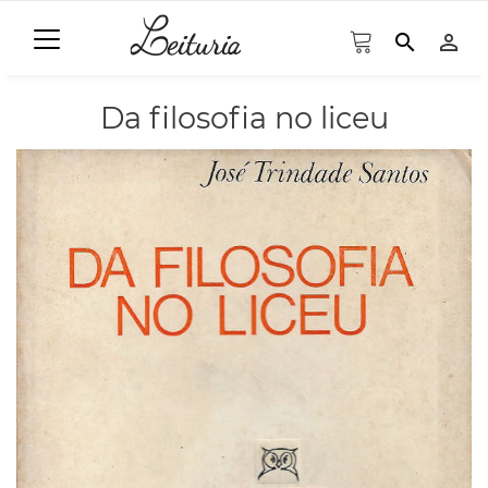
search
person_outline
Da filosofia no liceu