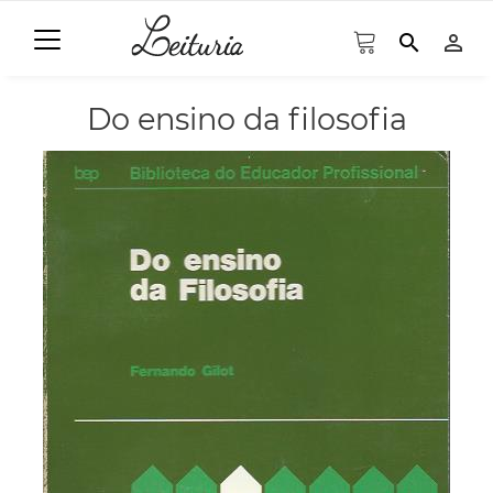
search
person_outline
Do ensino da filosofia