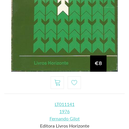
€8
LT011141
1976
Fernando Gilot
Editora Livros Horizonte