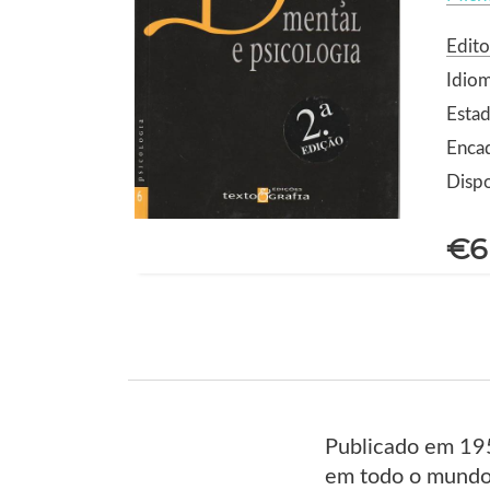
Edito
Idio
Estad
Enca
Dispo
€6
Publicado em 195
em todo o mundo.