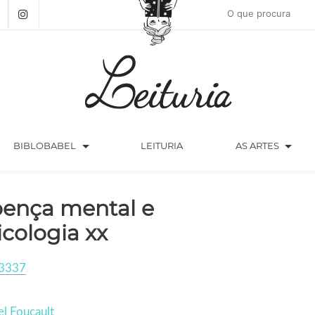
arrow_drop_down
arrow_drop_down
BIBLOBABEL
LEITURIA
AS ARTES
ença mental e
icologia xx
3337
l Foucault