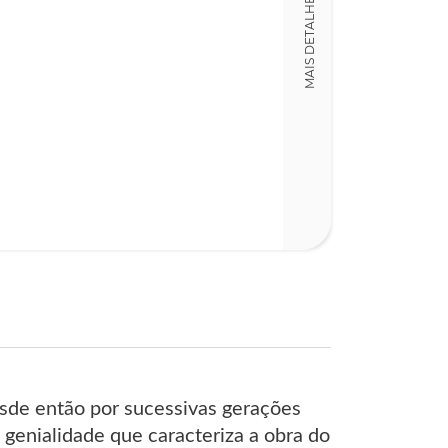
MAIS DETALHES
Detalhes físico
Dimensões
14,00 x 21,00 x
Nº Páginas
102
esde então por sucessivas gerações
genialidade que caracteriza a obra do