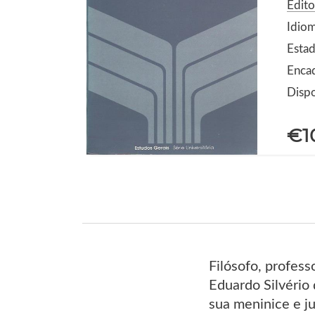
Edit
Idio
Estad
Enca
Dispo
€1
Filósofo, profess
Eduardo Silvério
sua meninice e ju