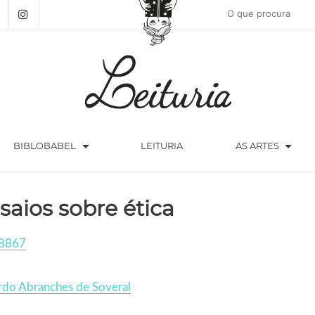
arrow_drop_down
arrow_drop_down
BIBLOBABEL
LEITURIA
AS ARTES
saios sobre ética
8867
rdo Abranches de Soveral