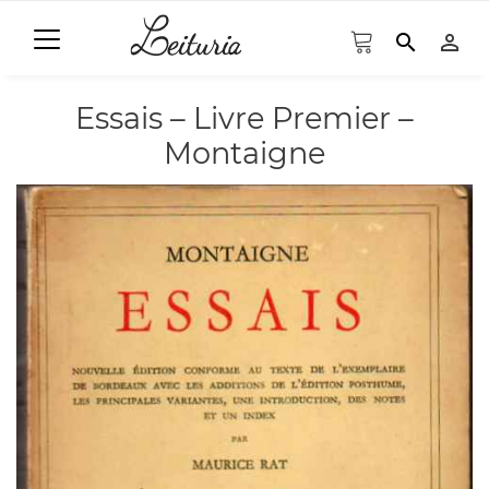
search
person_outline
Essais – Livre Premier –
Montaigne