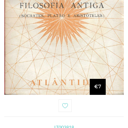
€7
LT003818