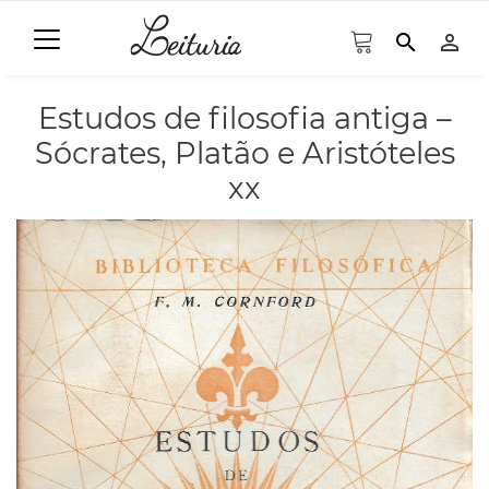
search
person_outline
Estudos de filosofia antiga –
Sócrates, Platão e Aristóteles
xx