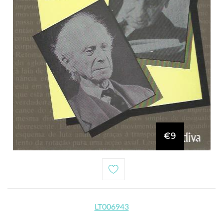
€9
LT006943