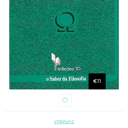
€11
LT005652