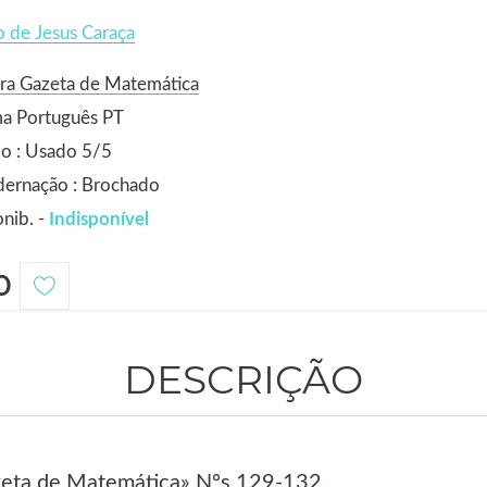
 de Jesus Caraça
ra Gazeta de Matemática
ma Português PT
o : Usado 5/5
dernação : Brochado
nib. -
Indisponível
0
DESCRIÇÃO
zeta de Matemática» Nºs 129-132.