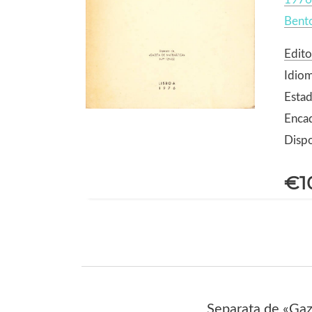
Bento
Edito
Idio
Estad
Enca
Dispo
€1
Separata de «Ga