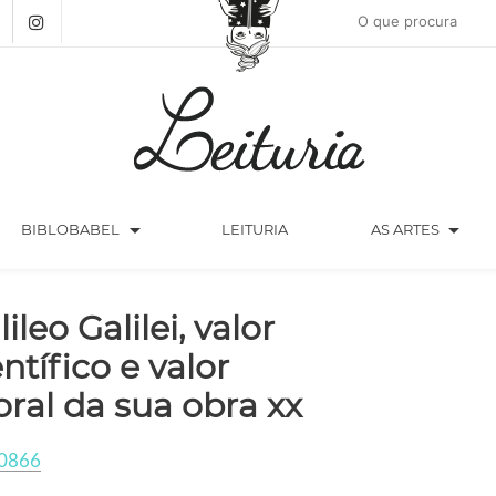
arrow_drop_down
arrow_drop_down
BIBLOBABEL
LEITURIA
AS ARTES
ileo Galilei, valor
entífico e valor
ral da sua obra xx
0866