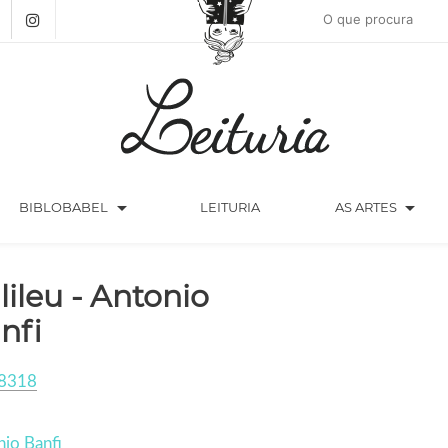
arrow_drop_down
arrow_drop_down
BIBLOBABEL
LEITURIA
AS ARTES
lileu - Antonio
nfi
8318
io Banfi