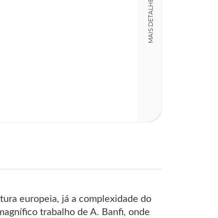
MAIS DETALHES
António Pinto 
Capa
Fernando Cami
Código
LT018318
Detalhes físico
Dimensões
13,00 x 21,00 x
Nº Páginas
165
ltura europeia, já a complexidade do
agnífico trabalho de A. Banfi, onde