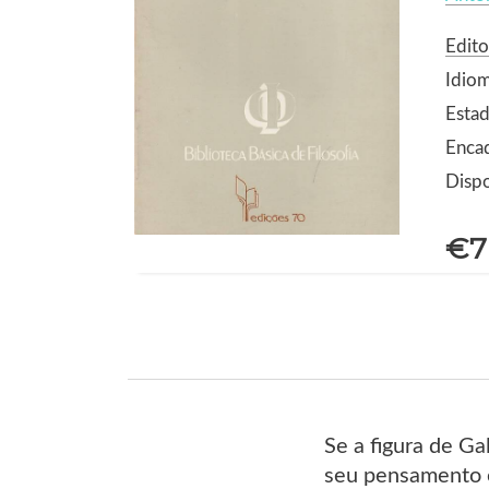
Edito
Idio
Estad
Enca
Dispo
€7
Se a figura de Ga
seu pensamento é 