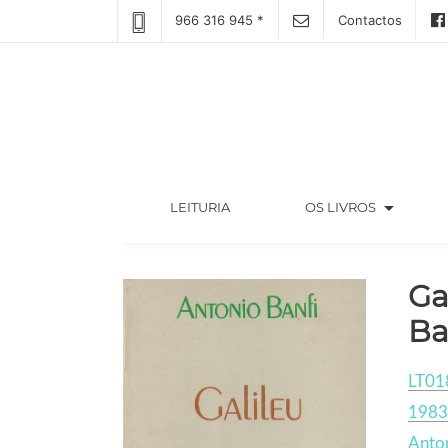
966 316 945 *
Contactos
arrow_drop_down
(CURRENT)
LEITURIA
OS LIVROS
Ga
Ba
LT01
1983
Anton