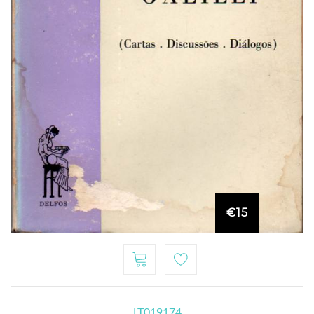
€15
LT019174