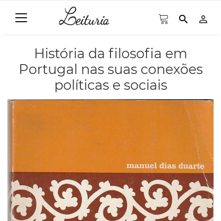
search
person_outline
História da filosofia em
Portugal nas suas conexões
políticas e sociais