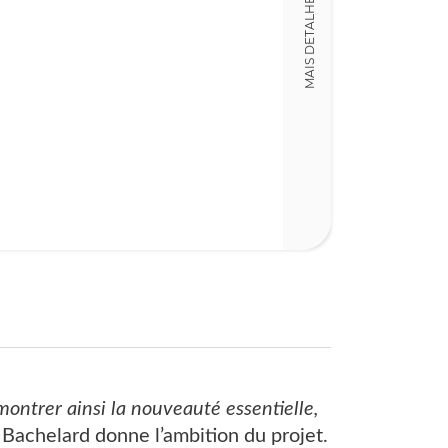
MAIS DETALHES
LT015790
Detalhes físico
Dimensões
11,00 x 17,00 x
Nº Páginas
183
montrer ainsi la nouveauté essentielle,
Bachelard donne l’ambition du projet.