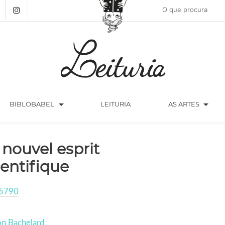
arrow_drop_down
arrow_drop_down
BIBLOBABEL
LEITURIA
AS ARTES
 nouvel esprit
ientifique
5790
on Bachelard