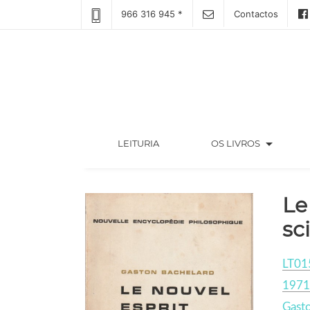
966 316 945 *
Contactos
arrow_drop_down
(CURRENT)
LEITURIA
OS LIVROS
Le
sc
LT01
1971
Gast