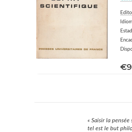
Edito
Idiom
Estad
Enca
Dispo
€9
« Saisir la pensée
tel est le but phil