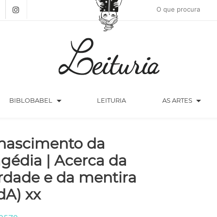
arrow_drop_down
arrow_drop_down
BIBLOBABEL
LEITURIA
AS ARTES
nascimento da
agédia | Acerca da
rdade e da mentira
dA) xx