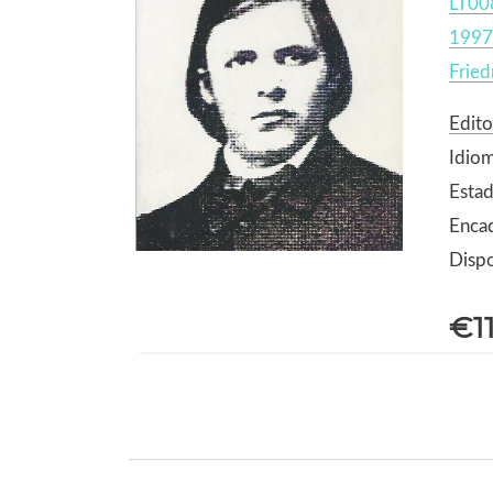
LT00
1997
Fried
Edito
Idio
Estad
Enca
Dispo
€1