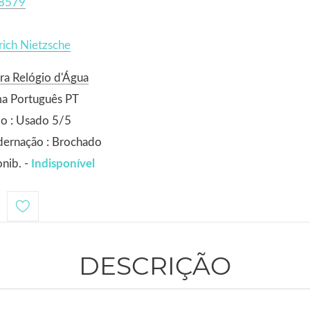
8579
rich Nietzsche
ra Relógio d'Água
ma Português PT
o : Usado 5/5
dernação : Brochado
nib. -
Indisponível
1
DESCRIÇÃO