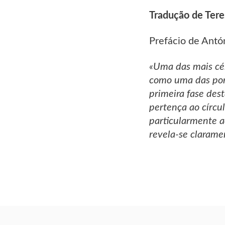
Tradução de Ter
Prefácio de Ant
«Uma das mais céle
como uma das por
primeira fase des
pertença ao círcu
particularmente ac
revela-se clarame