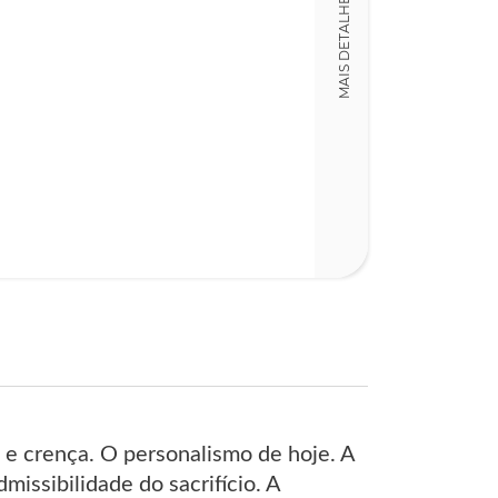
MAIS DETALHES
Olga Magalhãe
Código
LT003943
Detalhes físico
Dimensões
12,00 x 18,00 x
Nº Páginas
170
e e crença. O personalismo de hoje. A
issibilidade do sacrifício. A