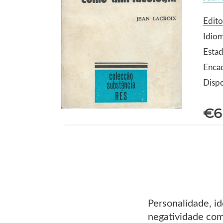
Edito
Idio
Estad
Enca
Dispo
€6
Personalidade, id
negatividade como