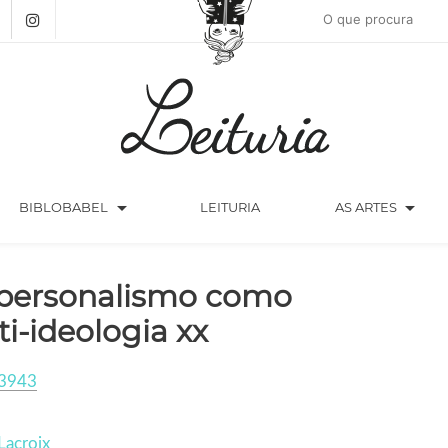
arrow_drop_down
arrow_drop_down
BIBLOBABEL
LEITURIA
AS ARTES
personalismo como
ti-ideologia xx
3943
Lacroix