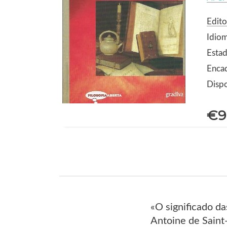
Edito
Idio
Estad
Enca
Dispo
€9
«O significado da
Antoine de Saint