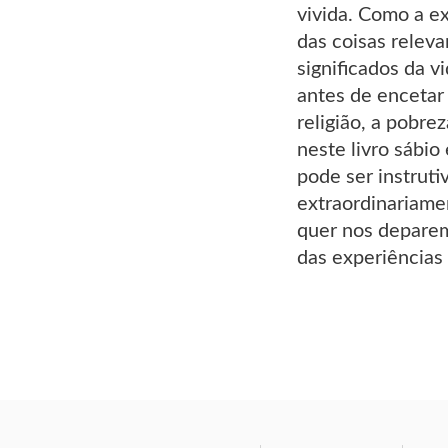
vivida. Como a e
das coisas releva
significados da 
antes de encetar 
religião, a pobre
neste livro sábio
pode ser instruti
extraordinariame
quer nos deparemo
das experiências 