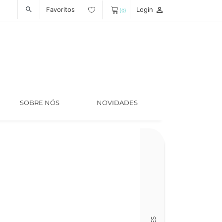
Favoritos
Login
person_outline
search
(0)
SOBRE NÓS
NOVIDADES
Código
LT006082