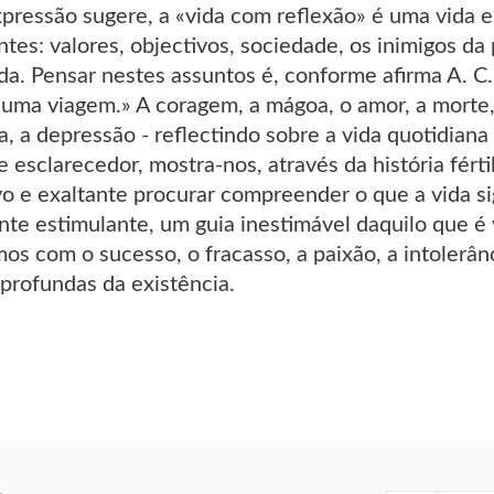
xpressão sugere, a «vida com reflexão» é uma vida
ntes: valores, objectivos, sociedade, os inimigos d
vida. Pensar nestes assuntos é, conforme afirma A.
uma viagem.» A coragem, a mágoa, o amor, a morte, a
za, a depressão - reflectindo sobre a vida quotidian
 e esclarecedor, mostra-nos, através da história fér
vo e exaltante procurar compreender o que a vida sig
nte estimulante, um guia inestimável daquilo que é
s com o sucesso, o fracasso, a paixão, a intolerânc
profundas da existência.