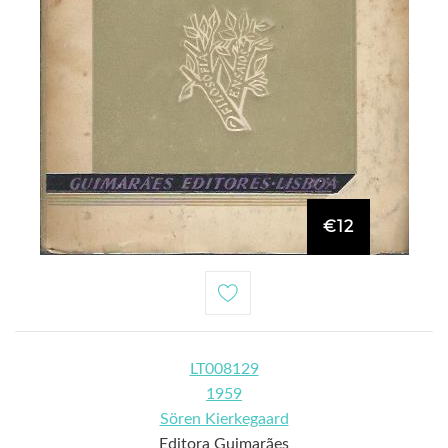
€12
LT008129
1959
Sören Kierkegaard
Editora Guimarães