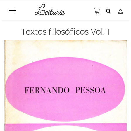
search
person_outline
Textos filosóficos Vol. 1