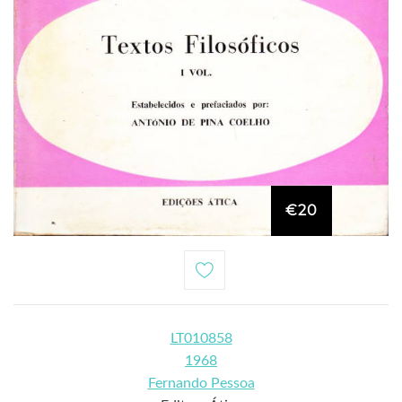
€20
LT010858
1968
Fernando Pessoa