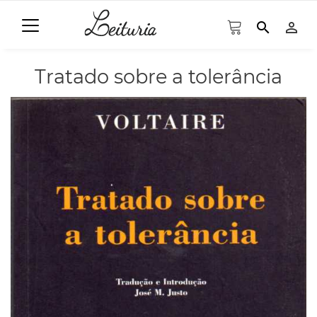
search
person_outline
Tratado sobre a tolerância