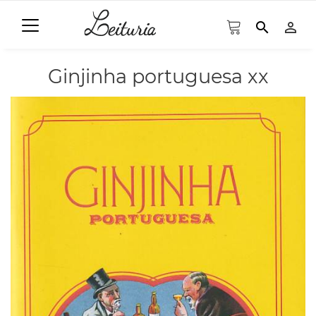
search
person_outline
Ginjinha portuguesa xx