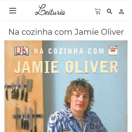
search
person_outline
Na cozinha com Jamie Oliver