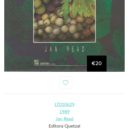
€20
LT010629
1989
Jan Read
Editora Quetzal