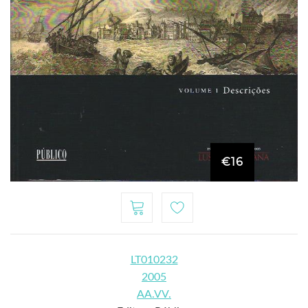
€16
LT010232
2005
AA.VV.