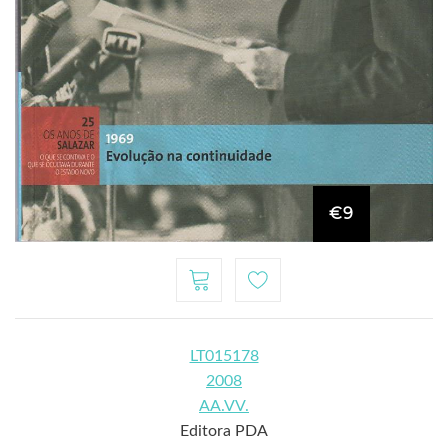
€9
LT015178
2008
AA.VV.
Editora PDA