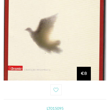
€8
LT015095