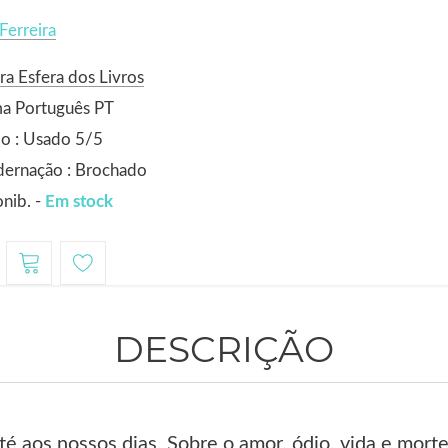
Ferreira
ra Esfera dos Livros
ma Português PT
o : Usado 5/5
dernação : Brochado
nib. -
Em stock
DESCRIÇÃO
é aos nossos dias. Sobre o amor, ódio, vida e morte,