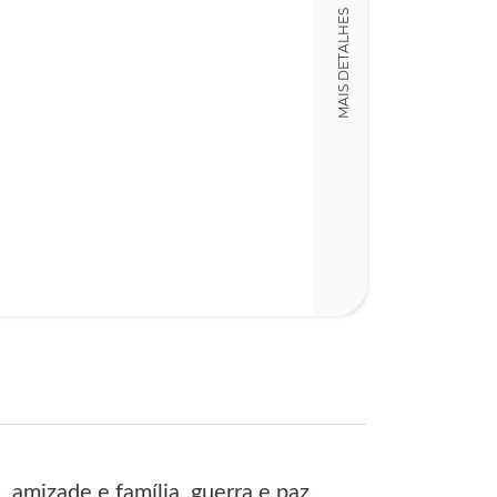
Detalhes físico
MAIS DETALHES
Dimensões
16,00 x 23,00 x
Nº Páginas
415
 amizade e família, guerra e paz,