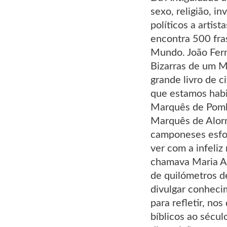
sexo, religião, i
políticos a artist
encontra 500 fra
Mundo. João Ferre
Bizarras de um Mu
grande livro de c
que estamos habit
Marquês de Pombal
Marquês de Alorn
camponeses esfom
ver com a infeliz
chamava Maria Ant
de quilómetros de
divulgar conhecim
para refletir, n
bíblicos ao sécu