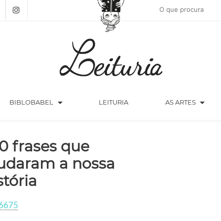
arrow_drop_down
arrow_drop_down
BIBLOBABEL
LEITURIA
AS ARTES
0 frases que
daram a nossa
stória
6675