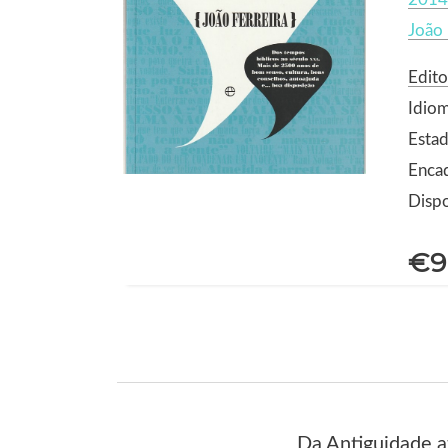
João 
Edito
Idio
Estad
Enca
Dispo
€9
Da Antiguidade at