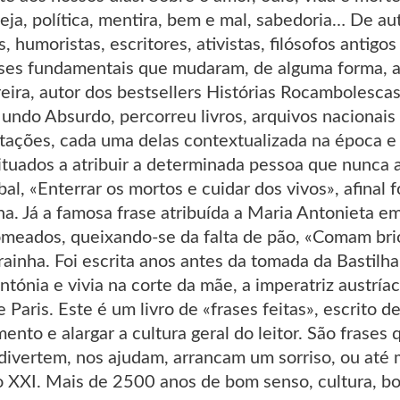
nveja, política, mentira, bem e mal, sabedoria… De a
as, humoristas, escritores, ativistas, filósofos antig
ses fundamentais que mudaram, de alguma forma, a 
ira, autor dos bestsellers Histórias Rocambolescas 
ndo Absurdo, percorreu livros, arquivos nacionais e
itações, cada uma delas contextualizada na época e 
uados a atribuir a determinada pessoa que nunca a 
, «Enterrar os mortos e cuidar dos vivos», afinal f
a. Já a famosa frase atribuída a Maria Antonieta e
eados, queixando-se da falta de pão, «Comam brio
 rainha. Foi escrita anos antes da tomada da Bastil
ónia e vivia na corte da mãe, a imperatriz austría
 Paris. Este é um livro de «frases feitas», escrito d
ento e alargar a cultura geral do leitor. São frase
os divertem, nos ajudam, arrancam um sorriso, ou a
lo XXI. Mais de 2500 anos de bom senso, cultura, b