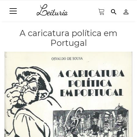
search
person_outline
A caricatura política em
Portugal