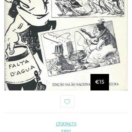
€15
LT009673
1991