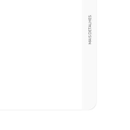
Detalhes físico
Dimensões
MAIS DETALHES
32,00 x 32,00 x
Nº Páginas
181