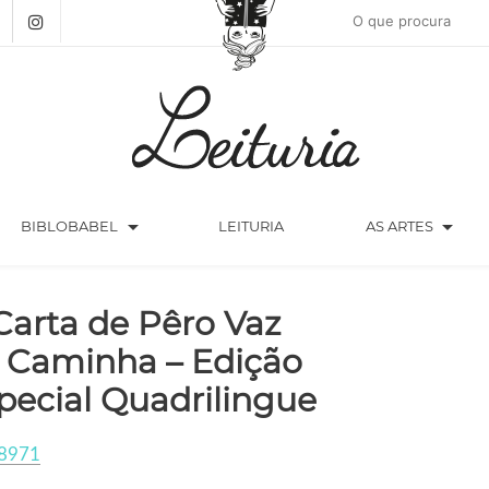
arrow_drop_down
arrow_drop_down
BIBLOBABEL
LEITURIA
AS ARTES
Carta de Pêro Vaz
 Caminha – Edição
pecial Quadrilingue
8971