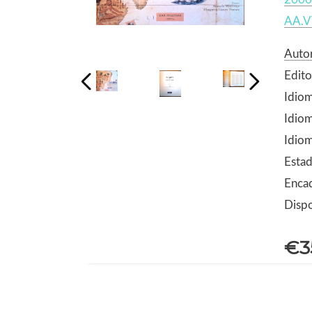
AA.V
Auto
Edito
Idiom
Idiom
Idiom
Estad
Encad
Dispo
€3