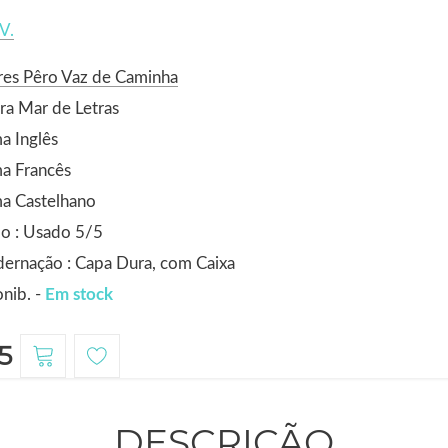
V.
res Pêro Vaz de Caminha
ra Mar de Letras
a Inglês
a Francês
a Castelhano
o : Usado 5/5
ernação : Capa Dura, com Caixa
nib. -
Em stock
5
DESCRIÇÃO