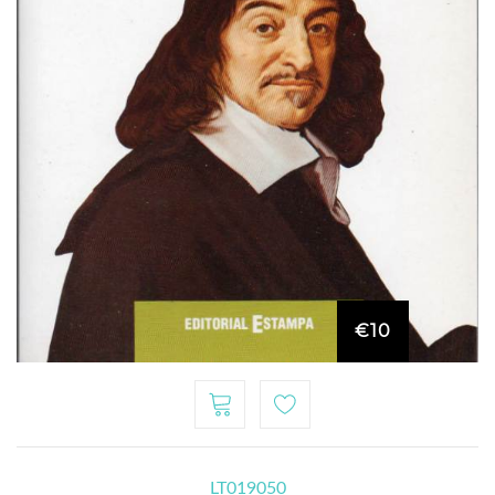
€10
LT019050