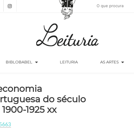
arrow_drop_down
arrow_drop_down
BIBLOBABEL
LEITURIA
AS ARTES
economia
rtuguesa do século
 1900-1925 xx
5663