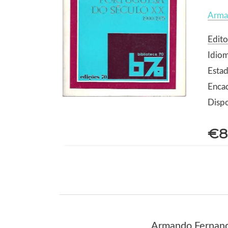
Arma
Edito
Idio
Estad
Enca
Dispo
€8
Armando Fernande