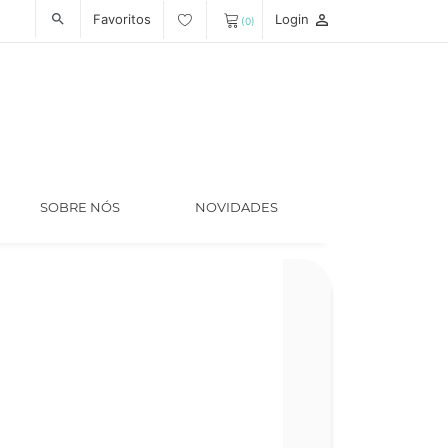
Favoritos
Login
person_outline
search
(0)
SOBRE NÓS
NOVIDADES
Código
LT005663