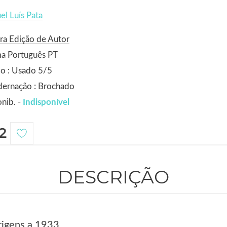
l Luís Pata
ra Edição de Autor
ma Português PT
o : Usado 5/5
dernação : Brochado
nib. -
Indisponível
2
DESCRIÇÃO
rigens a 1933