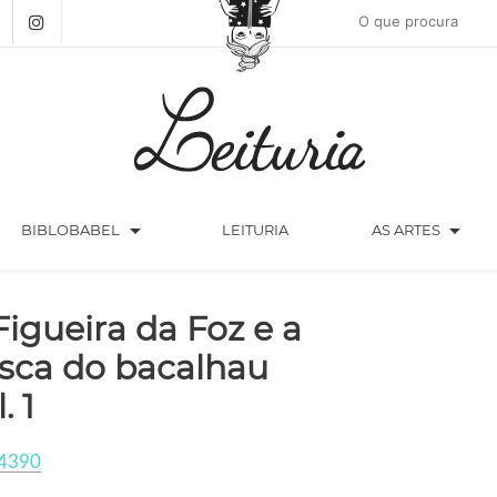
arrow_drop_down
arrow_drop_down
BIBLOBABEL
LEITURIA
AS ARTES
Figueira da Foz e a
sca do bacalhau
. 1
4390