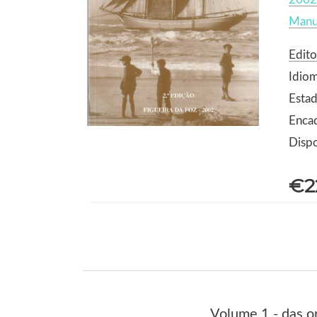
Manue
Edito
Idio
Estad
Enca
Dispo
€2
Volume 1 - das o