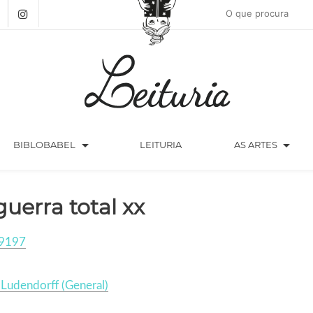
arrow_drop_down
arrow_drop_down
BIBLOBABEL
LEITURIA
AS ARTES
guerra total xx
9197
 Ludendorff (General)