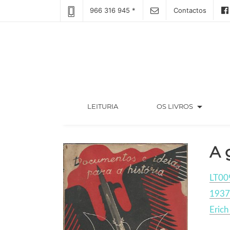
966 316 945 *
Contactos
arrow_drop_down
(CURRENT)
LEITURIA
OS LIVROS
A 
LT00
1937
Erich