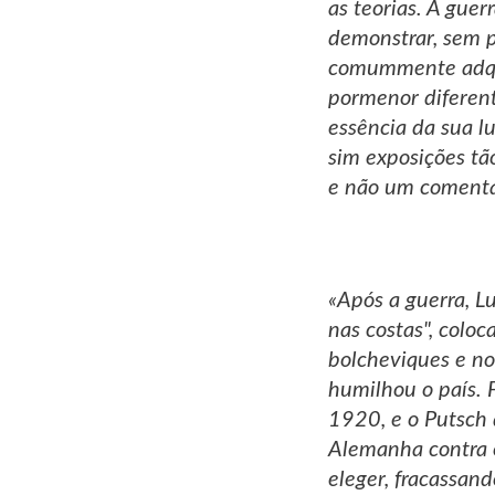
as teorias. A guer
demonstrar, sem pa
comummente adquir
pormenor diferen
essência da sua lu
sim exposições tã
e não um comentár
«Após a guerra, L
nas costas", coloc
bolcheviques e no
humilhou o país. 
1920, e o Putsch 
Alemanha contra o
eleger, fracassa