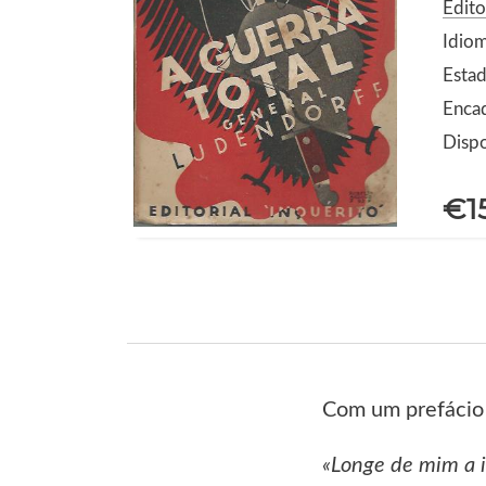
Edito
Idio
Estad
Enca
Dispo
€1
Com um prefácio 
«Longe de mim a i