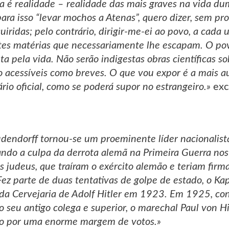
ra é realidade – realidade das mais graves na vida du
ra isso “levar mochos a Atenas”, quero dizer, sem pro
idas; pelo contrário, dirigir-me-ei ao povo, a cada u
tes matérias que necessariamente lhe escapam. O pov
ta pela vida. Não serão indigestas obras científicas s
o acessíveis como breves. O que vou expor é a mais au
io oficial, como se poderá supor no estrangeiro.»
exc
udendorff tornou-se um proeminente líder nacionalist
ando a culpa da derrota alemã na Primeira Guerra nos p
s judeus, que traíram o exército alemão e teriam firm
Fez parte de duas tentativas de golpe de estado, o
da Cervejaria de Adolf Hitler em 1923. Em 1925, con
 seu antigo colega e superior, o marechal Paul von 
ndo por uma enorme margem de votos.»