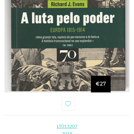
€27
LT013207