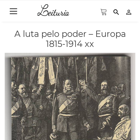
search
person_outline
A luta pelo poder – Europa
1815-1914 xx