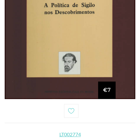
€7
LT002774