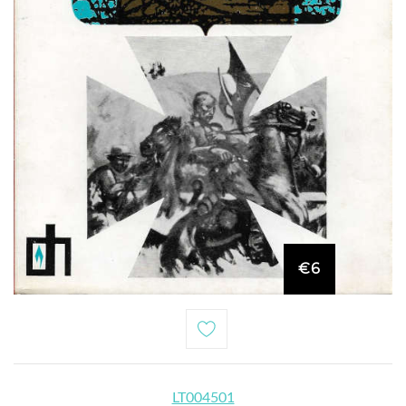
€6
LT004501