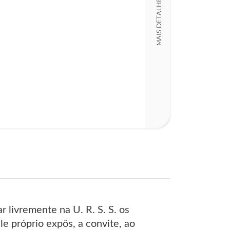
MAIS DETALHES
LT011154
Detalhes físico
Dimensões
14,00 x 21,00 x
Nº Páginas
153
r livremente na U. R. S. S. os
e próprio expôs, a convite, ao