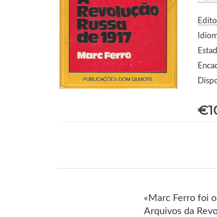
Edit
Idio
Estad
Enca
Dispo
€1
«Marc Ferro foi o
Arquivos da Revo