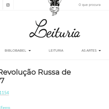
arrow_drop_down
arrow_drop_down
BIBLOBABEL
LEITURIA
AS ARTES
Revolução Russa de
17
1154
 Ferro