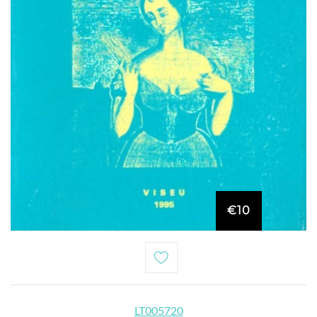
€10
LT005720